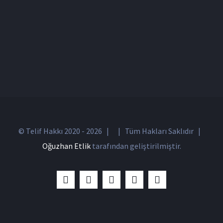
© Telif Hakkı 2020 -
2026 | | Tüm Hakları Saklıdır |
Oğuzhan Etlik
tarafından geliştirilmiştir.
LinkedIn
Facebook
Twitter
Instagram
YouTube