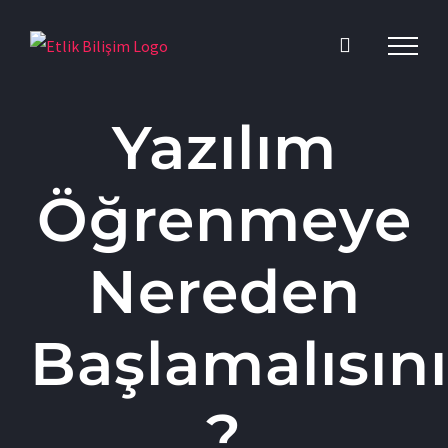
Skip
to
content
Yazılım
Öğrenmeye
Nereden
Başlamalısın
?